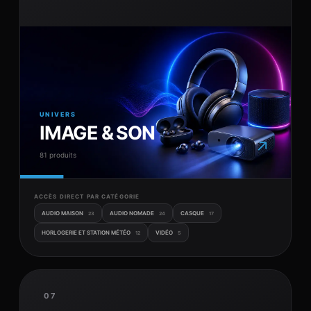
UNIVERS
IMAGE & SON
↗
81 produits
ACCÈS DIRECT PAR CATÉGORIE
AUDIO MAISON
AUDIO NOMADE
CASQUE
23
24
17
HORLOGERIE ET STATION MÉTÉO
VIDÉO
12
5
07