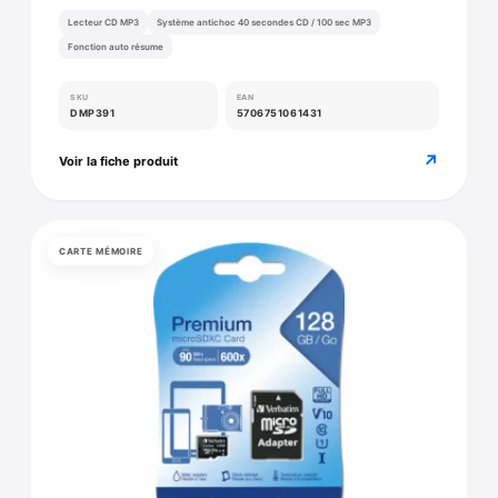
Lecteur CD MP3
Système antichoc 40 secondes CD / 100 sec MP3
Fonction auto résume
SKU
EAN
DMP391
5706751061431
↗
Voir la fiche produit
CARTE MÉMOIRE