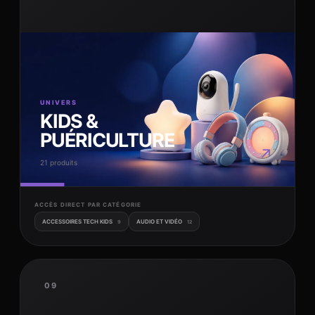
UNIVERS
KIDS &
PUÉRICULTURE
↗
21 produits
ACCÈS DIRECT PAR CATÉGORIE
ACCESSOIRES TECH KIDS
AUDIO ET VIDÉO
9
12
09