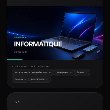
UNIVERS
INFORMATIQUE
↗
79 produits
ACCÈS DIRECT PAR CATÉGORIE
ACCESSOIRES ET PÉRIPHÉRIQUES
BAGAGERIE
ÉCRAN
30
21
12
GAMING
PC PORTABLE
6
10
04