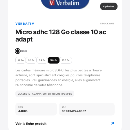
4 photos
VERBATIM
STOCKAGE
Micro sdhc 128 Go classe 10 ac
adapt
NOIR
16 Go
32 Go
64 Go
128 Go
256 Go
Les cartes mémoire microSDHC, les plus petites à l'heure
actuelle, sont spécialement conçues pour les téléphones
portables. Peu gourmandes en énergie, elles augmentent
l'autonomie de votre téléphone.
CLASSE 10 ; ADAPTATEUR SD INCLUS ; 90 MPBS
SKU
EAN
44085
0023942440857
↗
Voir la fiche produit