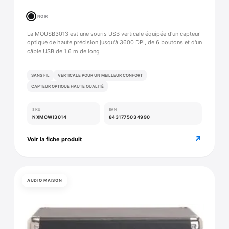
NOIR
La MOUSB3013 est une souris USB verticale équipée d'un capteur
optique de haute précision jusqu'à 3600 DPI, de 6 boutons et d'un
câble USB de 1,6 m de long
SANS FIL
VERTICALE POUR UN MEILLEUR CONFORT
CAPTEUR OPTIQUE HAUTE QUALITÉ
SKU
EAN
NXMOWI3014
8431775034990
↗
Voir la fiche produit
AUDIO MAISON