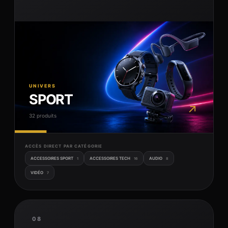
UNIVERS
SPORT
↗
32 produits
ACCÈS DIRECT PAR CATÉGORIE
ACCESSOIRES SPORT
ACCESSOIRES TECH
AUDIO
1
16
8
VIDÉO
7
08