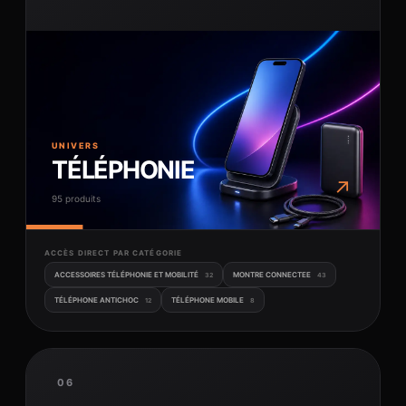
UNIVERS
TÉLÉPHONIE
↗
95 produits
ACCÈS DIRECT PAR CATÉGORIE
ACCESSOIRES TÉLÉPHONIE ET MOBILITÉ
MONTRE CONNECTEE
32
43
TÉLÉPHONE ANTICHOC
TÉLÉPHONE MOBILE
12
8
06