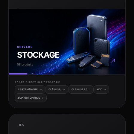
UNIVERS
STOCKAGE
↗
58 produits
ACCÈS DIRECT PAR CATÉGORIE
CARTE MÉMOIRE
CLÉS USB
CLES USB 3.0
HDD
12
29
1
9
SUPPORT OPTIQUE
7
05