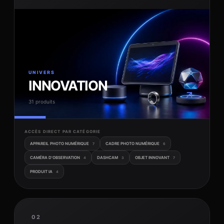
UNIVERS
INNOVATION
↗
31 produits
ACCÈS DIRECT PAR CATÉGORIE
APPAREIL PHOTO NUMÉRIQUE
CADRE PHOTO NUMÉRIQUE
7
6
CAMÉRA D'OBSERVATION
DASHCAM
OBJET INNOVANT
4
3
7
PRODUIT IA
4
02