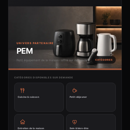
UNIVERS PARTENAIRE
PEM
Petit équipement de la maison · offre sur demande
CATÉGORIES
CATÉGORIES DISPONIBLES SUR DEMANDE
Cuisine & cuisson
Petit-déjeuner
Entretien de la maison
Soin & bien-être