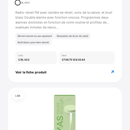
BLANC
Radio-réveil FM avec lumière de réveil, sons de la nature. et bruit
blanc Double alarme avec fonction snooze. Programmez deux
alarmes distinctes en fonction de votre routine et profitez de
quelques minutes de repos…
Réveil naturel au son apaisant
Simulation de lever de soleil
Bruit blanc pour bien dormir
SKU
EAN
CRL342
5706751083044
↗
Voir la fiche produit
LED