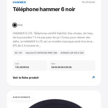
HAMMER
TÉLÉPHONIE
Téléphone hammer 6 noir
NOIR
HAMMER 6 LTE. Téléphone certifié fiabilité. Des chutes, de l'eau,
de la poussière ? Il n'a pas peur de ça ! Conçu pour relever des
défis, le HAMMER 6 LTE est un modèle classique doté d'un écran
IPS de 2,4 pouces et…
4G + BT
étanche ET ANTICHOC IP68 1,5M
ECRANS 2,4P 320 X 240
SKU
EAN
TEL000928
5902983626558
↗
Voir la fiche produit
AUDIO NOMADE