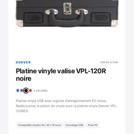
DENVER
IMAGE & SON
Platine vinyle valise VPL-120R
noire
4 COLORIS
Platine vinyle USB avec logiciel d'enregistrement PC inclus.
Redécouvrez le plaisir du vinyle avec la platine vinyle Denver VPL-
120RED.
Compatible vinyles 33 / 45 / 78 tours
Encodage USB
Prise PC