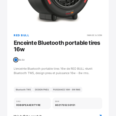
RED BULL
IMAGE & SON
Enceinte Bluetooth portable tires
16w
BLEU
L’enceinte Bluetooth portable tires 16w de RED BULL réunit
Bluetooth TWS, design pneu et puissance 16w - 8w rms.
Bluetooth TWS
DESIGN PNEU
PUISSANCE 16W - 8W RMS
SKU
EAN
RDBSPEAKERTYRE
8021735230151