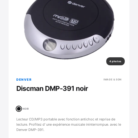
4 photos
DENVER
IMAGE & SON
Discman DMP-391 noir
NOIR
Lecteur CD/MP3 portable avec fonction antichoc et reprise de
lecture. Profitez d' une expérience musicale ininterrompue. avec le
Denver DMP-391.