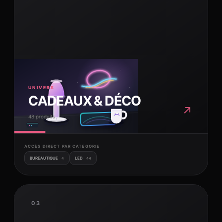
UNIVERS
CADEAUX & DÉCO
↗
48 produits
ACCÈS DIRECT PAR CATÉGORIE
BUREAUTIQUE
LED
4
44
03