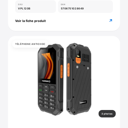
SKU
EAN
VPL120B
5706751028649
↗
Voir la fiche produit
TÉLÉPHONE ANTICHOC
3 photos