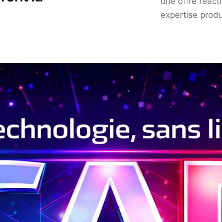
une offre réac
expertise produ