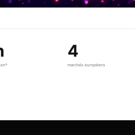
h
4
ison*
marchés européens