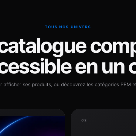
TOUS NOS UNIVERS
catalogue comp
essible en un c
r afficher ses produits, ou découvrez les catégories PEM e
02