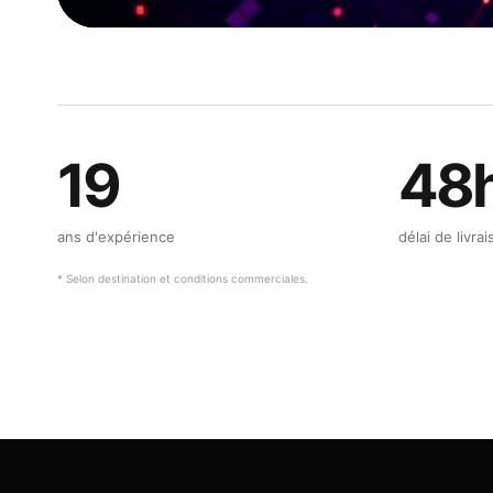
19
48
ans d'expérience
délai de livra
* Selon destination et conditions commerciales.