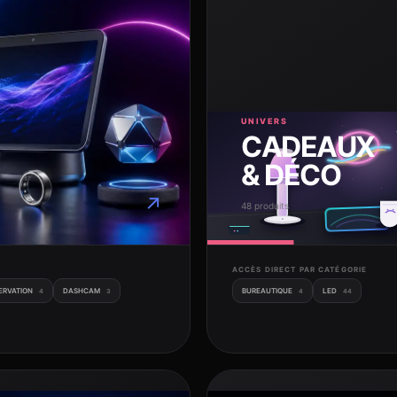
UNIVERS
CADEAUX
& DÉCO
↗
48 produits
ACCÈS DIRECT PAR CATÉGORIE
ERVATION
DASHCAM
BUREAUTIQUE
LED
4
3
4
44