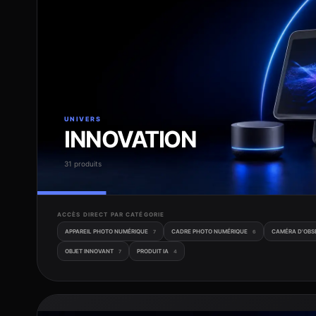
UNIVERS
INNOVATION
31 produits
ACCÈS DIRECT PAR CATÉGORIE
APPAREIL PHOTO NUMÉRIQUE
CADRE PHOTO NUMÉRIQUE
CAMÉRA D'OBS
7
6
OBJET INNOVANT
PRODUIT IA
7
4