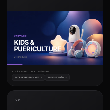
UNIVERS
KIDS &
PUÉRICULTURE
↗
21 produits
ACCÈS DIRECT PAR CATÉGORIE
ACCESSOIRES TECH KIDS
AUDIO ET VIDÉO
9
12
09