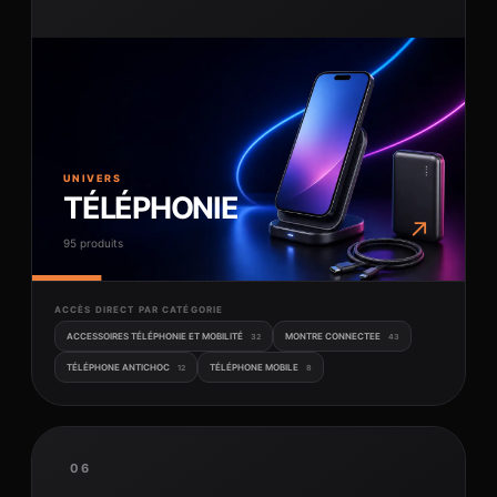
UNIVERS
TÉLÉPHONIE
↗
95 produits
ACCÈS DIRECT PAR CATÉGORIE
ACCESSOIRES TÉLÉPHONIE ET MOBILITÉ
MONTRE CONNECTEE
32
43
TÉLÉPHONE ANTICHOC
TÉLÉPHONE MOBILE
12
8
06