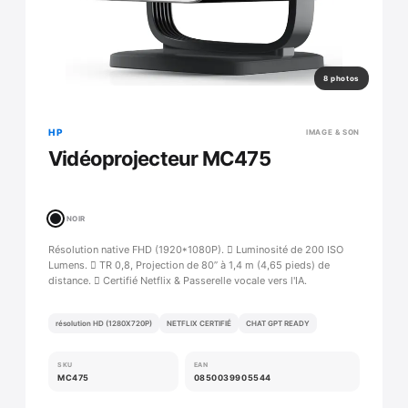
8 photos
HP
IMAGE & SON
Vidéoprojecteur MC475
NOIR
Résolution native FHD (1920*1080P).  Luminosité de 200 ISO
Lumens.  TR 0,8, Projection de 80” à 1,4 m (4,65 pieds) de
distance.  Certifié Netflix & Passerelle vocale vers l'IA.
résolution HD (1280X720P)
NETFLIX CERTIFIÉ
CHAT GPT READY
SKU
EAN
MC475
0850039905544