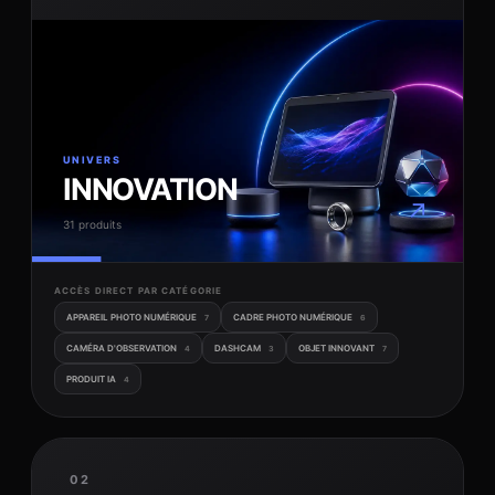
UNIVERS
INNOVATION
↗
31 produits
ACCÈS DIRECT PAR CATÉGORIE
APPAREIL PHOTO NUMÉRIQUE
CADRE PHOTO NUMÉRIQUE
7
6
CAMÉRA D'OBSERVATION
DASHCAM
OBJET INNOVANT
4
3
7
PRODUIT IA
4
02