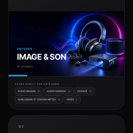
UNIVERS
IMAGE & SON
↗
81 produits
ACCÈS DIRECT PAR CATÉGORIE
AUDIO MAISON
AUDIO NOMADE
CASQUE
23
24
17
HORLOGERIE ET STATION MÉTÉO
VIDÉO
12
5
07