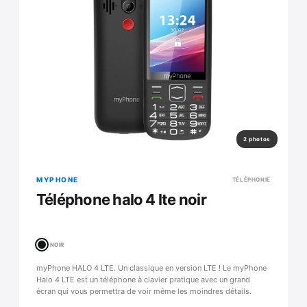
2 photos
MYPHONE
TÉLÉPHONIE
Téléphone halo 4 lte noir
NOIR
myPhone HALO 4 LTE. Un classique en version LTE ! Le myPhone
Halo 4 LTE est un téléphone à clavier pratique avec un grand
écran qui vous permettra de voir même les moindres détails.