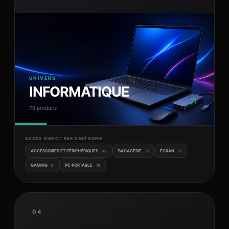
UNIVERS
INFORMATIQUE
↗
79 produits
ACCÈS DIRECT PAR CATÉGORIE
ACCESSOIRES ET PÉRIPHÉRIQUES
BAGAGERIE
ÉCRAN
30
21
12
GAMING
PC PORTABLE
6
10
04