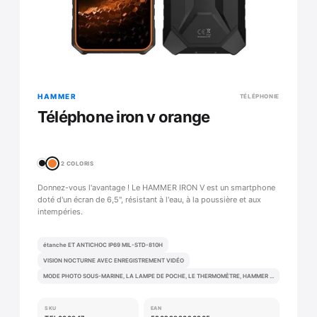
HAMMER
TÉLÉPHONIE
Téléphone iron v orange
2 COLORIS
Donnez-vous l'avantage ! Le HAMMER IRON V est un smartphone
doté d'un écran de 6,5", résistant à l'eau, à la poussière et aux
intempéries.
étanche ET ANTICHOC IP69 MIL-STD-810H
VISION NOCTURNE AVEC ENREGISTREMENT VIDÉO
MODE PHOTO SOUS-MARINE, LA LAMPE DE POCHE, LE THERMOMÈTRE, HAMMER TOOLBOX, RADIO SANS ÉCOUTEURS
SKU
EAN