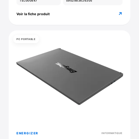
TEL000847
5902983626305
↗
Voir la fiche produit
PC PORTABLE
ENERGIZER
INFORMATIQUE