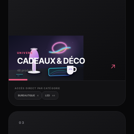
UNIVERS
CADEAUX & DÉCO
↗
48 produits
ACCÈS DIRECT PAR CATÉGORIE
BUREAUTIQUE
LED
4
44
03