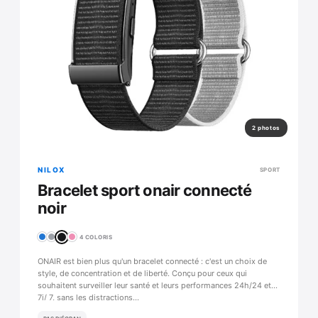
2 photos
NILOX
SPORT
Bracelet sport onair connecté
noir
4 COLORIS
ONAIR est bien plus qu'un bracelet connecté : c'est un choix de
style, de concentration et de liberté. Conçu pour ceux qui
souhaitent surveiller leur santé et leurs performances 24h/24 et
7j/ 7, sans les distractions…