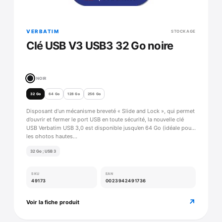
VERBATIM
STOCKAGE
Clé USB V3 USB3 32 Go noire
NOIR
32 Go
64 Go
128 Go
256 Go
Disposant d’un mécanisme breveté « Slide and Lock », qui permet
d’ouvrir et fermer le port USB en toute sécurité, la nouvelle clé
USB Verbatim USB 3,0 est disponible jusqu’en 64 Go (idéale pour
les photos hautes…
32 Go ; USB 3
SKU
EAN
49173
0023942491736
↗
Voir la fiche produit