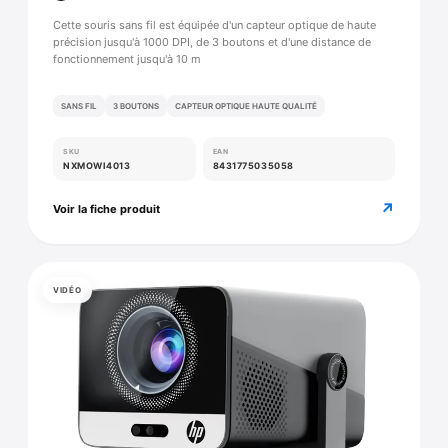
Cette souris sans fil est équipée d'un capteur optique de haute
précision jusqu'à 1000 DPI, de 3 boutons et d'une distance de
fonctionnement jusqu'à 10 m
SANS FIL
3 BOUTONS
CAPTEUR OPTIQUE HAUTE QUALITÉ
SKU
EAN
NXMOWI4013
8431775035058
↗
Voir la fiche produit
VIDÉO