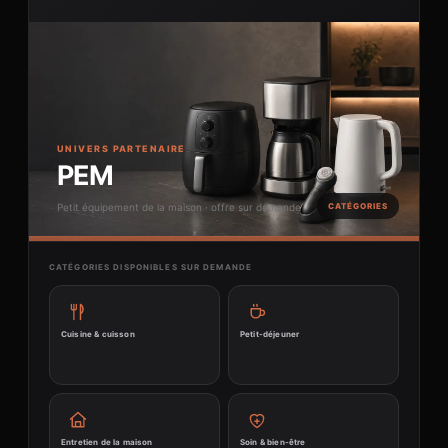
UNIVERS PARTENAIRE
PEM
Petit équipement de la maison · offre sur demande
CATÉGORIES
CATÉGORIES DISPONIBLES SUR DEMANDE
Cuisine & cuisson
Petit-déjeuner
Entretien de la maison
Soin & bien-être