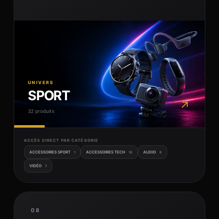
UNIVERS
SPORT
↗
32 produits
ACCÈS DIRECT PAR CATÉGORIE
ACCESSOIRES SPORT
ACCESSOIRES TECH
AUDIO
1
16
8
VIDÉO
7
08