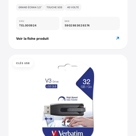
GRAND ÉCRAN 3,5"
TOUCHE SOS
4G VOLTE
SKU
EAN
TEL000924
5902983626374
↗
Voir la fiche produit
CLÉS USB