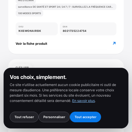
PAS D’ÉCRAN
surveillance DE SANTÉ ET SPORT 24 / 24 7 / 7 : SURVEILLEZ LA FRÉQUENCE CARDIAQUE, LA VRC, LA SPO2, LA PRESSION ARTÉRIELLE ET LA TEMPÉRATURE CORPORELLE EN CONTINU.
100 MODES SPORTS
SKU
EAN
NXSWONAIRBK
8021735224754
↗
Voir la fiche produit
CLÉS USB
Vos choix, simplement.
Ce site n’utilise actuellement aucun cookie publicitaire ni outil de
mesure d’audience. Une préférence locale conserve votre choix
pendant six mois. Si les services du site évoluent, un nouveau
consentement détaillé sera demandé.
En savoir plus
.
Tout refuser
Personnaliser
Tout accepter