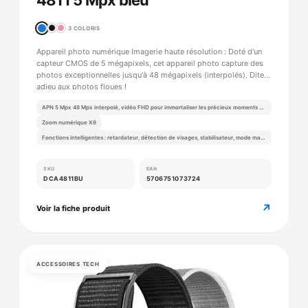
4811 5 Mpx bleu
3 COLORIS
Appareil photo numérique Imagerie haute résolution : Doté d'un
capteur CMOS de 5 mégapixels, cet appareil photo capture des
photos exceptionnelles jusqu'à 48 mégapixels (interpolés). Dites
adieu aux photos floues !
APN 5 Mpx 48 Mpx interpolé, vidéo FHD pour immortaliser les précieux moments de la vie
Zoom numérique X8
Fonctions intelligentes : retardateur, détection de visages, stabilisateur, mode macro et panorama…
SKU
EAN
DCA4811BU
5706751073724
↗
Voir la fiche produit
ACCESSOIRES TECH