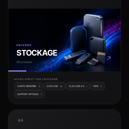
UNIVERS
STOCKAGE
↗
58 produits
ACCÈS DIRECT PAR CATÉGORIE
CARTE MÉMOIRE
CLÉS USB
CLES USB 3.0
HDD
12
29
1
9
SUPPORT OPTIQUE
7
05