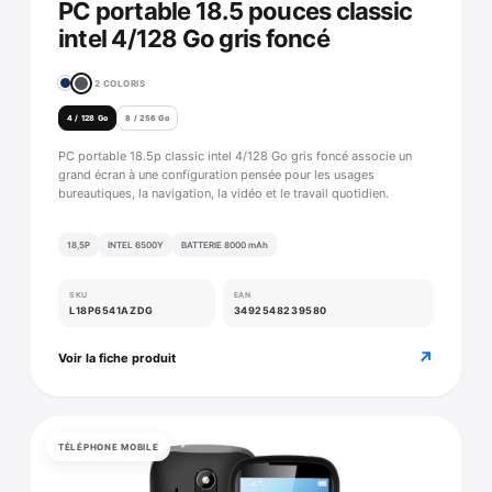
PC portable 18.5 pouces classic
intel 4/128 Go gris foncé
2 COLORIS
4 / 128 Go
8 / 256 Go
PC portable 18.5p classic intel 4/128 Go gris foncé associe un
grand écran à une configuration pensée pour les usages
bureautiques, la navigation, la vidéo et le travail quotidien.
18,5P
INTEL 6500Y
BATTERIE 8000 mAh
SKU
EAN
L18P6541AZDG
3492548239580
↗
Voir la fiche produit
TÉLÉPHONE MOBILE