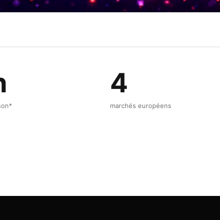
h
4
ison*
marchés européens