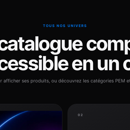
TOUS NOS UNIVERS
catalogue comp
essible en un c
r afficher ses produits, ou découvrez les catégories PEM e
02