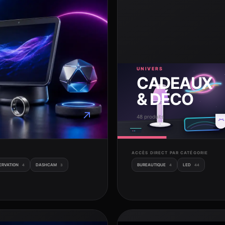
UNIVERS
CADEAUX
& DÉCO
↗
48 produits
ACCÈS DIRECT PAR CATÉGORIE
ERVATION
DASHCAM
BUREAUTIQUE
LED
4
3
4
44