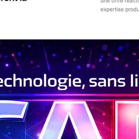
une offre réac
expertise produ