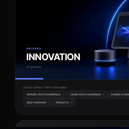
UNIVERS
INNOVATION
31 produits
ACCÈS DIRECT PAR CATÉGORIE
APPAREIL PHOTO NUMÉRIQUE
CADRE PHOTO NUMÉRIQUE
CAMÉRA D'OBS
7
6
OBJET INNOVANT
PRODUIT IA
7
4