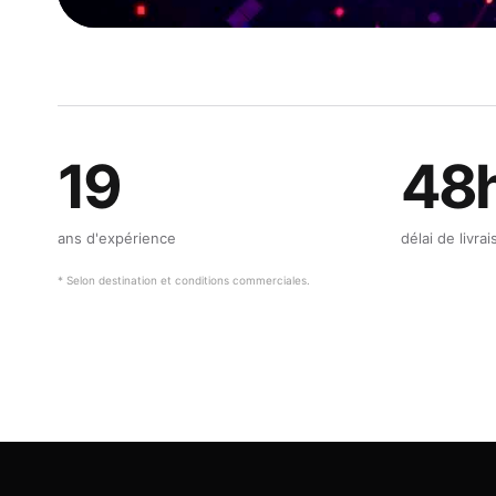
19
48
ans d'expérience
délai de livra
* Selon destination et conditions commerciales.