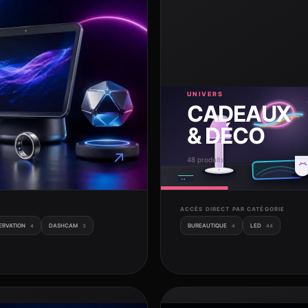
UNIVERS
CADEAUX
& DÉCO
↗
48 produits
ACCÈS DIRECT PAR CATÉGORIE
ERVATION
DASHCAM
BUREAUTIQUE
LED
4
3
4
44