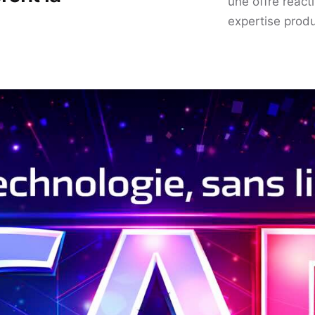
une offre réac
expertise produ