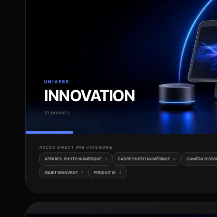
UNIVERS
INNOVATION
31 produits
ACCÈS DIRECT PAR CATÉGORIE
APPAREIL PHOTO NUMÉRIQUE
CADRE PHOTO NUMÉRIQUE
CAMÉRA D'OBS
7
6
OBJET INNOVANT
PRODUIT IA
7
4