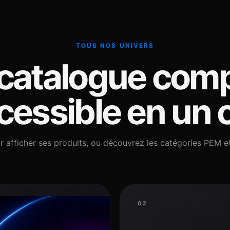
TOUS NOS UNIVERS
catalogue comp
essible en un c
r afficher ses produits, ou découvrez les catégories PEM e
02