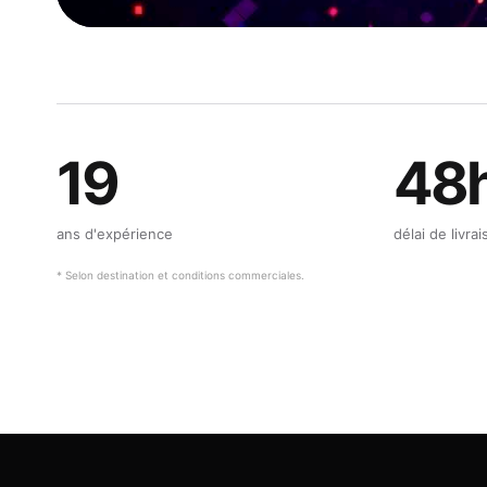
19
48
ans d'expérience
délai de livra
* Selon destination et conditions commerciales.