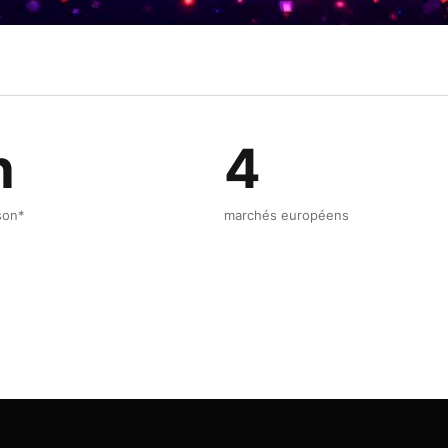
h
4
ison*
marchés européens