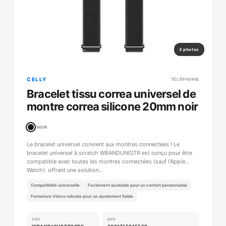
3 photos
CELLY
TÉLÉPHONIE
Bracelet tissu correa universel de
montre correa silicone 20mm noir
NOIR
Le bracelet universel convient aux montres connectées ! Le
bracelet universel à scratch WBANDUNISTR est conçu pour être
compatible avec toutes les montres connectées (sauf l'Apple
Watch), offrant une solution…
Compatibilité universelle
Facilement ajustable pour un confort personnalisé
Fermeture Velcro robuste pour un ajustement fiable
SKU
EAN