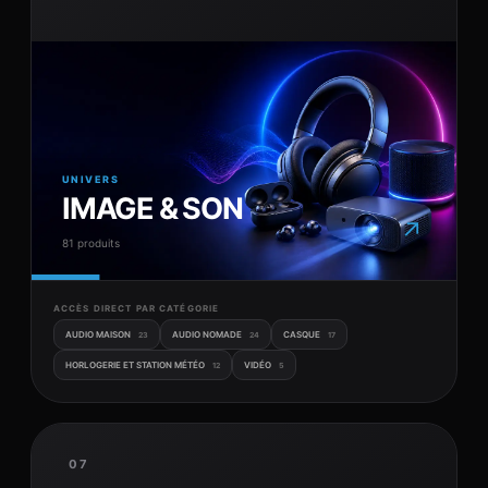
UNIVERS
IMAGE & SON
↗
81 produits
ACCÈS DIRECT PAR CATÉGORIE
AUDIO MAISON
AUDIO NOMADE
CASQUE
23
24
17
HORLOGERIE ET STATION MÉTÉO
VIDÉO
12
5
07