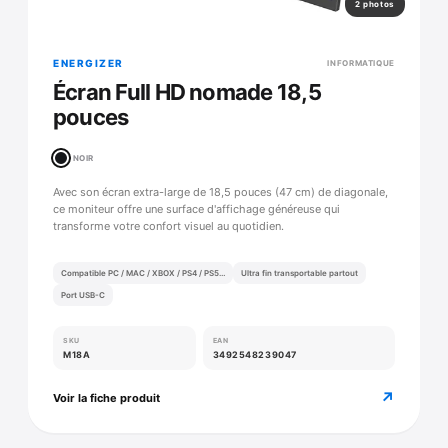
2 photos
ENERGIZER
INFORMATIQUE
Écran Full HD nomade 18,5
pouces
NOIR
Avec son écran extra-large de 18,5 pouces (47 cm) de diagonale,
ce moniteur offre une surface d'affichage généreuse qui
transforme votre confort visuel au quotidien.
Compatible PC / MAC / XBOX / PS4 / PS5…
Ultra fin transportable partout
Port USB-C
SKU
EAN
M18A
3492548239047
↗
Voir la fiche produit