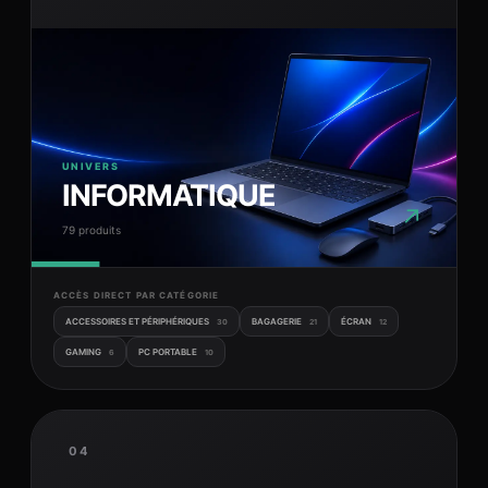
UNIVERS
INFORMATIQUE
↗
79 produits
ACCÈS DIRECT PAR CATÉGORIE
ACCESSOIRES ET PÉRIPHÉRIQUES
BAGAGERIE
ÉCRAN
30
21
12
GAMING
PC PORTABLE
6
10
04