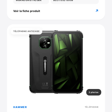
WBANDUNISTR20BK
8021735215509
↗
Voir la fiche produit
TÉLÉPHONE ANTICHOC
2 photos
HAMMER
TÉLÉPHONIE