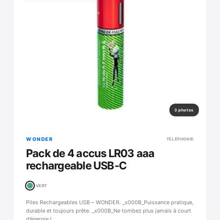
3 photos
WONDER
TÉLÉPHONIE
Pack de 4 accus LR03 aaa
rechargeable USB-C
VERT
Piles Rechargeables USB – WONDER. _x000B_Puissance pratique,
durable et toujours prête. _x000B_Ne tombez plus jamais à court
d’énergie !