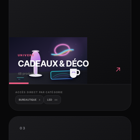
UNIVERS
CADEAUX & DÉCO
↗
48 produits
ACCÈS DIRECT PAR CATÉGORIE
BUREAUTIQUE
LED
4
44
03