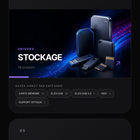
UNIVERS
STOCKAGE
↗
58 produits
ACCÈS DIRECT PAR CATÉGORIE
CARTE MÉMOIRE
CLÉS USB
CLES USB 3.0
HDD
12
29
1
9
SUPPORT OPTIQUE
7
05