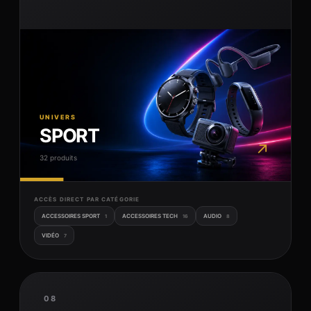
UNIVERS
SPORT
↗
32 produits
ACCÈS DIRECT PAR CATÉGORIE
ACCESSOIRES SPORT
ACCESSOIRES TECH
AUDIO
1
16
8
VIDÉO
7
08