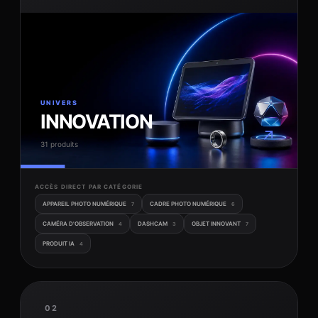
UNIVERS
INNOVATION
↗
31 produits
ACCÈS DIRECT PAR CATÉGORIE
APPAREIL PHOTO NUMÉRIQUE
CADRE PHOTO NUMÉRIQUE
7
6
CAMÉRA D'OBSERVATION
DASHCAM
OBJET INNOVANT
4
3
7
PRODUIT IA
4
02