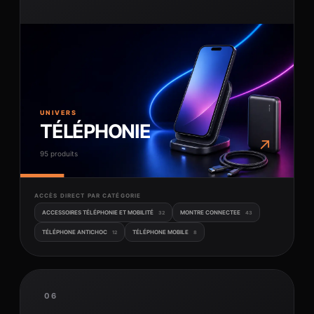
UNIVERS
TÉLÉPHONIE
↗
95 produits
ACCÈS DIRECT PAR CATÉGORIE
ACCESSOIRES TÉLÉPHONIE ET MOBILITÉ
MONTRE CONNECTEE
32
43
TÉLÉPHONE ANTICHOC
TÉLÉPHONE MOBILE
12
8
06