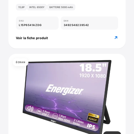
15,6P
INTEL 6500Y
BATTERIE 5000 mAh
SKU
EAN
L15P6541AZDG
3492548239542
↗
Voir la fiche produit
ÉCRAN