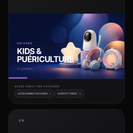
UNIVERS
KIDS &
PUÉRICULTURE
↗
21 produits
ACCÈS DIRECT PAR CATÉGORIE
ACCESSOIRES TECH KIDS
AUDIO ET VIDÉO
9
12
09