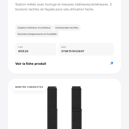
Station météo avec horloge et mesures intérieures/extérieures. 3
boutons tactiles en façade pour une utilisation facile.
Capteur intérieur et extérieur
Commandes tactiles
Données temperatures et humidité
SKU
EAN
WS520
5706751042607
↗
Voir la fiche produit
MONTRE CONNECTEE