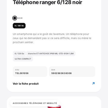
Téléphone ranger 6/128 noir
NOIR
6 / 128 Go
Un smartphone qui a le goût de l’aventure. Un téléphone pour
ceux qui ne demandent pas si ce sera difficile, mais où mène le
prochain sentier.
6 / 128 Go
étanche ET ANTICHOC IP69 MIL-STD-810H 1,8M
ULTRA COMPACT
SKU
EAN
TEL001056
5902983638308
↗
Voir la fiche produit
ACCESSOIRES TÉLÉPHONIE ET MOBILITÉ