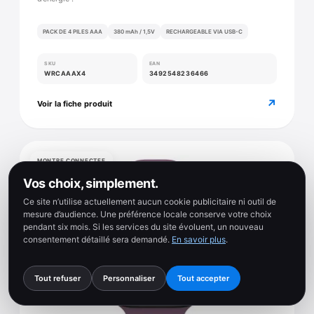
PACK DE 4 PILES AAA
380 mAh / 1,5V
RECHARGEABLE VIA USB-C
SKU
EAN
WRCAAAX4
3492548236466
↗
Voir la fiche produit
MONTRE CONNECTEE
Vos choix, simplement.
Ce site n’utilise actuellement aucun cookie publicitaire ni outil de
mesure d’audience. Une préférence locale conserve votre choix
pendant six mois. Si les services du site évoluent, un nouveau
consentement détaillé sera demandé.
En savoir plus
.
Tout refuser
Personnaliser
Tout accepter