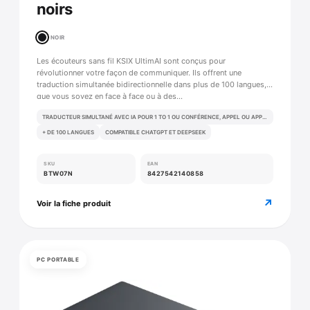
noirs
NOIR
Les écouteurs sans fil KSIX UltimAI sont conçus pour
révolutionner votre façon de communiquer. Ils offrent une
traduction simultanée bidirectionnelle dans plus de 100 langues,
que vous soyez en face à face ou à des…
TRADUCTEUR SIMULTANÉ AVEC IA POUR 1 TO 1 OU CONFÉRENCE, APPEL OU APPEL VIDÉO
+ DE 100 LANGUES
COMPATIBLE CHATGPT ET DEEPSEEK
SKU
EAN
BTW07N
8427542140858
↗
Voir la fiche produit
PC PORTABLE