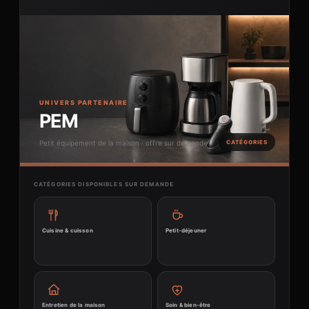
UNIVERS PARTENAIRE
PEM
Petit équipement de la maison · offre sur demande
CATÉGORIES
CATÉGORIES DISPONIBLES SUR DEMANDE
Cuisine & cuisson
Petit-déjeuner
Entretien de la maison
Soin & bien-être