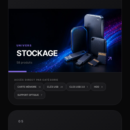
UNIVERS
STOCKAGE
↗
58 produits
ACCÈS DIRECT PAR CATÉGORIE
CARTE MÉMOIRE
CLÉS USB
CLES USB 3.0
HDD
12
29
1
9
SUPPORT OPTIQUE
7
05