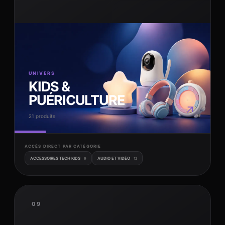
UNIVERS
KIDS &
PUÉRICULTURE
↗
21 produits
ACCÈS DIRECT PAR CATÉGORIE
ACCESSOIRES TECH KIDS
AUDIO ET VIDÉO
9
12
09