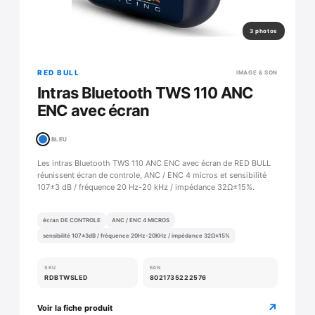
3 photos
RED BULL
IMAGE & SON
Intras Bluetooth TWS 110 ANC
ENC avec écran
BLEU
Les intras Bluetooth TWS 110 ANC ENC avec écran de RED BULL
réunissent écran de controle, ANC / ENC 4 micros et sensibilité
107±3 dB / fréquence 20 Hz-20 kHz / impédance 32Ω±15%.
écran DE CONTROLE
ANC / ENC 4 MICROS
sensibilité 107±3dB / fréquence 20Hz-20KHz / impédance 32Ω±15%
SKU
EAN
RDBTWSLED
8021735222576
↗
Voir la fiche produit