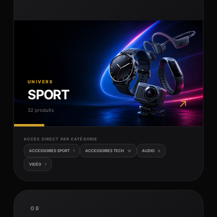
UNIVERS
SPORT
↗
32 produits
ACCÈS DIRECT PAR CATÉGORIE
ACCESSOIRES SPORT
ACCESSOIRES TECH
AUDIO
1
16
8
VIDÉO
7
08