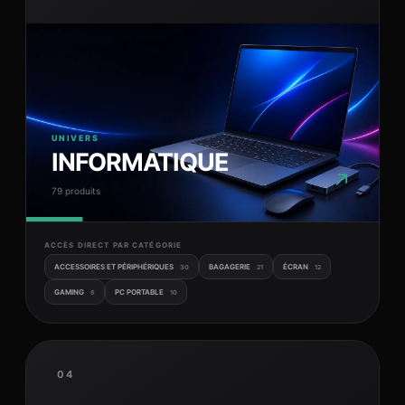
UNIVERS
INFORMATIQUE
↗
79 produits
ACCÈS DIRECT PAR CATÉGORIE
ACCESSOIRES ET PÉRIPHÉRIQUES
BAGAGERIE
ÉCRAN
30
21
12
GAMING
PC PORTABLE
6
10
04