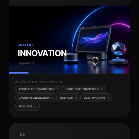
UNIVERS
INNOVATION
↗
31 produits
ACCÈS DIRECT PAR CATÉGORIE
APPAREIL PHOTO NUMÉRIQUE
CADRE PHOTO NUMÉRIQUE
7
6
CAMÉRA D'OBSERVATION
DASHCAM
OBJET INNOVANT
4
3
7
PRODUIT IA
4
02