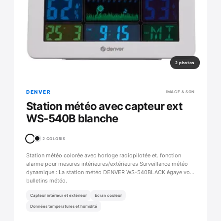
2 photos
DENVER
IMAGE & SON
Station météo avec capteur ext
WS-540B blanche
2 COLORIS
Station météo colorée avec horloge radiopilotée et. fonction
alarme pour mesures intérieures/extérieures Surveillance météo
dynamique : La station météo DENVER WS-540BLACK égaye vos
bulletins météo.
Capteur intérieur et extérieur
Écran couleur
Données temperatures et humidité