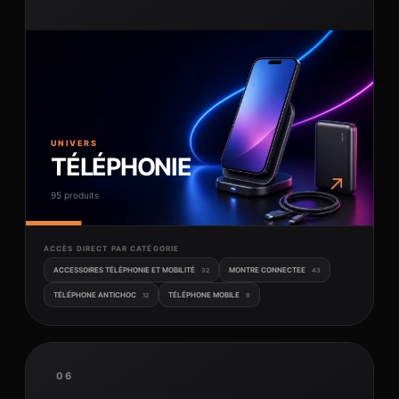
UNIVERS
TÉLÉPHONIE
↗
95 produits
ACCÈS DIRECT PAR CATÉGORIE
ACCESSOIRES TÉLÉPHONIE ET MOBILITÉ
MONTRE CONNECTEE
32
43
TÉLÉPHONE ANTICHOC
TÉLÉPHONE MOBILE
12
8
06