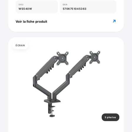
SKU
EAN
WS540W
5706751045363
↗
Voir la fiche produit
ÉCRAN
3 photos