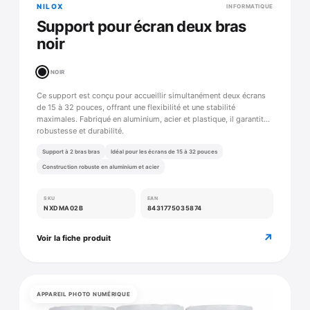
NILOX
INFORMATIQUE
Support pour écran deux bras
noir
NOIR
Ce support est conçu pour accueillir simultanément deux écrans
de 15 à 32 pouces, offrant une flexibilité et une stabilité
maximales. Fabriqué en aluminium, acier et plastique, il garantit
robustesse et durabilité.
Support à 2 bras bras
Idéal pour les écrans de 15 à 32 pouces
Construction robuste en aluminium et acier
SKU
EAN
NXDMA02B
8431775035874
↗
Voir la fiche produit
APPAREIL PHOTO NUMÉRIQUE