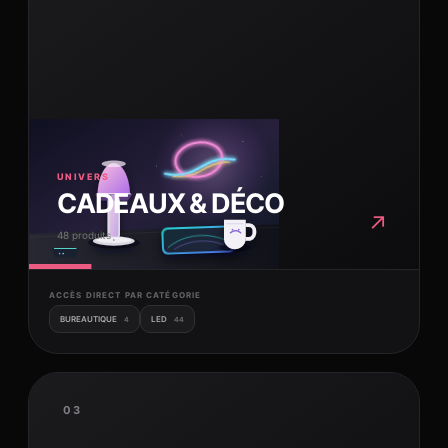
UNIVERS
CADEAUX & DÉCO
↗
48 produits
ACCÈS DIRECT PAR CATÉGORIE
BUREAUTIQUE
LED
4
44
03