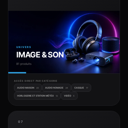
UNIVERS
IMAGE & SON
↗
81 produits
ACCÈS DIRECT PAR CATÉGORIE
AUDIO MAISON
AUDIO NOMADE
CASQUE
23
24
17
HORLOGERIE ET STATION MÉTÉO
VIDÉO
12
5
07