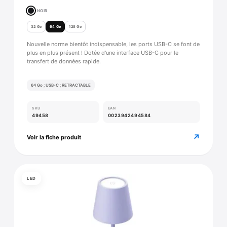
NOIR
32 Go
64 Go
128 Go
Nouvelle norme bientôt indispensable, les ports USB-C se font de
plus en plus présent ! Dotée d'une interface USB-C pour le
transfert de données rapide.
64 Go ; USB-C ; RETRACTABLE
SKU
EAN
49458
0023942494584
↗
Voir la fiche produit
LED