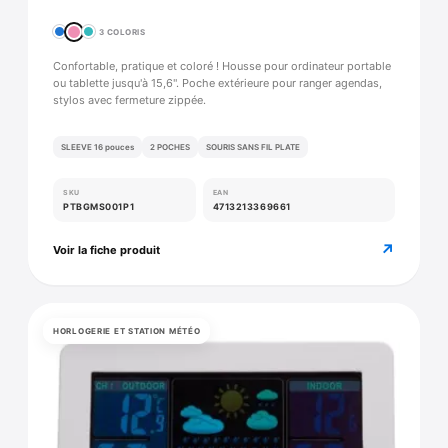
3 COLORIS
Confortable, pratique et coloré ! Housse pour ordinateur portable
ou tablette jusqu'à 15,6''. Poche extérieure pour ranger agendas,
stylos avec fermeture zippée.
SLEEVE 16 pouces
2 POCHES
SOURIS SANS FIL PLATE
SKU
EAN
PTBGMS001P1
4713213369661
↗
Voir la fiche produit
HORLOGERIE ET STATION MÉTÉO