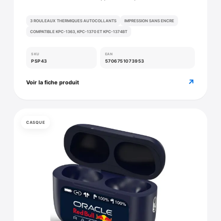
3 ROULEAUX THERMIQUES AUTOCOLLANTS
IMPRESSION SANS ENCRE
COMPATIBLE KPC-1363, KPC-1370 ET KPC-1374BT
SKU
EAN
PSP43
5706751073953
↗
Voir la fiche produit
CASQUE