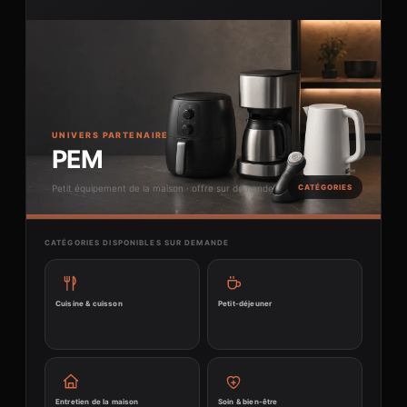
UNIVERS PARTENAIRE
PEM
Petit équipement de la maison · offre sur demande
CATÉGORIES
CATÉGORIES DISPONIBLES SUR DEMANDE
Cuisine & cuisson
Petit-déjeuner
Entretien de la maison
Soin & bien-être