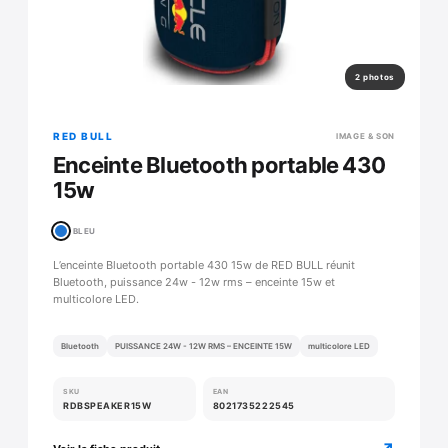
2 photos
RED BULL
IMAGE & SON
Enceinte Bluetooth portable 430
15w
BLEU
L’enceinte Bluetooth portable 430 15w de RED BULL réunit
Bluetooth, puissance 24w - 12w rms – enceinte 15w et
multicolore LED.
Bluetooth
PUISSANCE 24W - 12W RMS – ENCEINTE 15W
multicolore LED
SKU
EAN
RDBSPEAKER15W
8021735222545