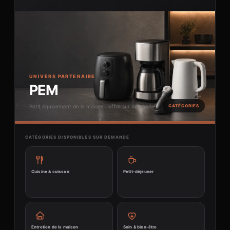
UNIVERS PARTENAIRE
PEM
Petit équipement de la maison · offre sur demande
CATÉGORIES
CATÉGORIES DISPONIBLES SUR DEMANDE
Cuisine & cuisson
Petit-déjeuner
Entretien de la maison
Soin & bien-être