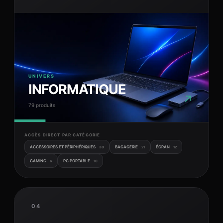
UNIVERS
INFORMATIQUE
↗
79 produits
ACCÈS DIRECT PAR CATÉGORIE
ACCESSOIRES ET PÉRIPHÉRIQUES
BAGAGERIE
ÉCRAN
30
21
12
GAMING
PC PORTABLE
6
10
04