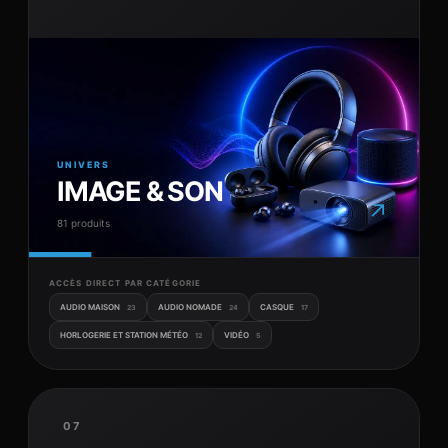
UNIVERS
IMAGE & SON
↗
81 produits
ACCÈS DIRECT PAR CATÉGORIE
AUDIO MAISON
AUDIO NOMADE
CASQUE
23
24
17
HORLOGERIE ET STATION MÉTÉO
VIDÉO
12
5
07