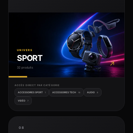
UNIVERS
SPORT
↗
32 produits
ACCÈS DIRECT PAR CATÉGORIE
ACCESSOIRES SPORT
ACCESSOIRES TECH
AUDIO
1
16
8
VIDÉO
7
08