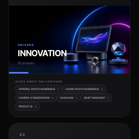
UNIVERS
INNOVATION
↗
31 produits
ACCÈS DIRECT PAR CATÉGORIE
APPAREIL PHOTO NUMÉRIQUE
CADRE PHOTO NUMÉRIQUE
7
6
CAMÉRA D'OBSERVATION
DASHCAM
OBJET INNOVANT
4
3
7
PRODUIT IA
4
02