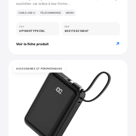
quotidien, car grâce à leur forme…
CABLE USB-C
TÉLÉCOMMANDE
MICRO
SKU
EAN
UP1600TYPECBL
8021735218647
↗
Voir la fiche produit
ACCESSOIRES ET PÉRIPHÉRIQUES