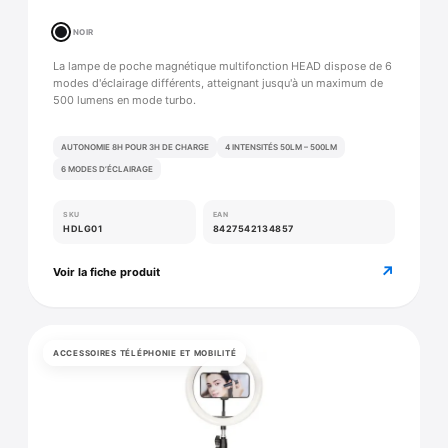
NOIR
La lampe de poche magnétique multifonction HEAD dispose de 6
modes d'éclairage différents, atteignant jusqu'à un maximum de
500 lumens en mode turbo.
AUTONOMIE 8H POUR 3H DE CHARGE
4 INTENSITÉS 50LM – 500LM
6 MODES D’ÉCLAIRAGE
SKU
EAN
HDLG01
8427542134857
↗
Voir la fiche produit
ACCESSOIRES TÉLÉPHONIE ET MOBILITÉ