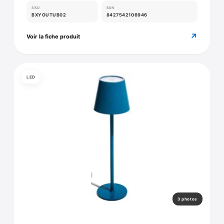
SKU
EAN
BXYOUTUB02
8427542106946
↗
Voir la fiche produit
LED
3 photos