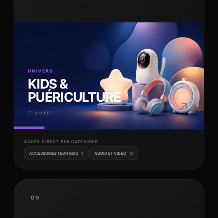
UNIVERS
KIDS &
PUÉRICULTURE
↗
21 produits
ACCÈS DIRECT PAR CATÉGORIE
ACCESSOIRES TECH KIDS
AUDIO ET VIDÉO
9
12
09