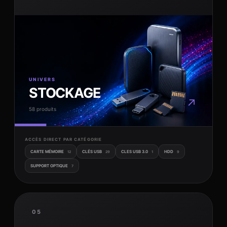
UNIVERS
STOCKAGE
↗
58 produits
ACCÈS DIRECT PAR CATÉGORIE
CARTE MÉMOIRE
CLÉS USB
CLES USB 3.0
HDD
12
29
1
9
SUPPORT OPTIQUE
7
05