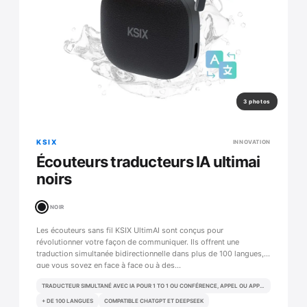
3 photos
KSIX
INNOVATION
Écouteurs traducteurs IA ultimai
noirs
NOIR
Les écouteurs sans fil KSIX UltimAI sont conçus pour
révolutionner votre façon de communiquer. Ils offrent une
traduction simultanée bidirectionnelle dans plus de 100 langues,
que vous soyez en face à face ou à des…
TRADUCTEUR SIMULTANÉ AVEC IA POUR 1 TO 1 OU CONFÉRENCE, APPEL OU APPEL VIDÉO
+ DE 100 LANGUES
COMPATIBLE CHATGPT ET DEEPSEEK