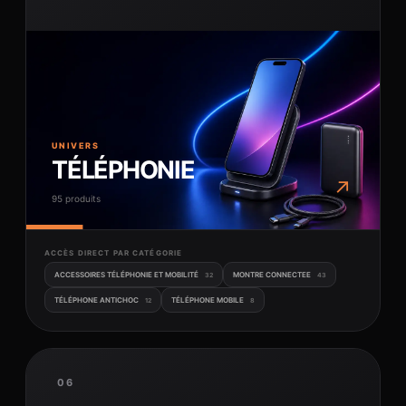
UNIVERS
TÉLÉPHONIE
↗
95 produits
ACCÈS DIRECT PAR CATÉGORIE
ACCESSOIRES TÉLÉPHONIE ET MOBILITÉ
MONTRE CONNECTEE
32
43
TÉLÉPHONE ANTICHOC
TÉLÉPHONE MOBILE
12
8
06