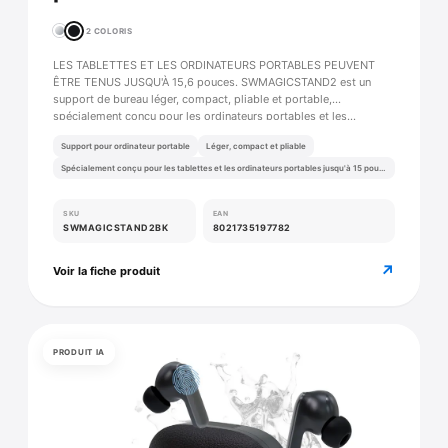
2 COLORIS
LES TABLETTES ET LES ORDINATEURS PORTABLES PEUVENT
ÊTRE TENUS JUSQU'À 15,6 pouces. SWMAGICSTAND2 est un
support de bureau léger, compact, pliable et portable,
spécialement conçu pour les ordinateurs portables et les…
Support pour ordinateur portable
Léger, compact et pliable
Spécialement conçu pour les tablettes et les ordinateurs portables jusqu'à 15 pouces.
SKU
EAN
SWMAGICSTAND2BK
8021735197782
↗
Voir la fiche produit
PRODUIT IA