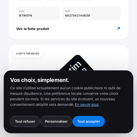
SKU
EAN
BTW07N
8427542140858
↗
Voir la fiche produit
CARTE MÉMOIRE
Vos choix, simplement.
Ce site n’utilise actuellement aucun cookie publicitaire ni outil de
mesure d’audience. Une préférence locale conserve votre choix
pendant six mois. Si les services du site évoluent, un nouveau
consentement détaillé sera demandé.
En savoir plus
.
Tout refuser
Personnaliser
Tout accepter
5 photos