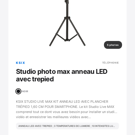
5 photos
KSIX
TÉLÉPHONIE
Studio photo max anneau LED
avec trepied
NOIR
KSIX STUDIO LIVE MAX KIT ANNEAU LED AVEC PLANCHER
TRÉPIED 1,60 CM POUR SMARTPHONE. Le kit Studio Live MAX
comprend tout ce dont vous avez besoin pour installer un studio
vidéo et enregistrer les meilleures vidéos avec…
ANNEAU LED AVEC TREPIED ; 3 TEMPERATURES DE LUMIERE ; 10 INTENSITES LUMINEUSES