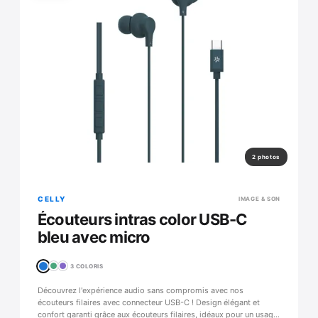
2 photos
CELLY
IMAGE & SON
Écouteurs intras color USB-C
bleu avec micro
3 COLORIS
Découvrez l'expérience audio sans compromis avec nos
écouteurs filaires avec connecteur USB-C ! Design élégant et
confort garanti grâce aux écouteurs filaires, idéaux pour un usage