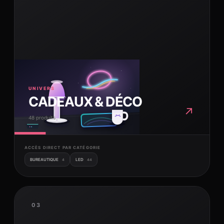
UNIVERS
CADEAUX & DÉCO
↗
48 produits
ACCÈS DIRECT PAR CATÉGORIE
BUREAUTIQUE
LED
4
44
03