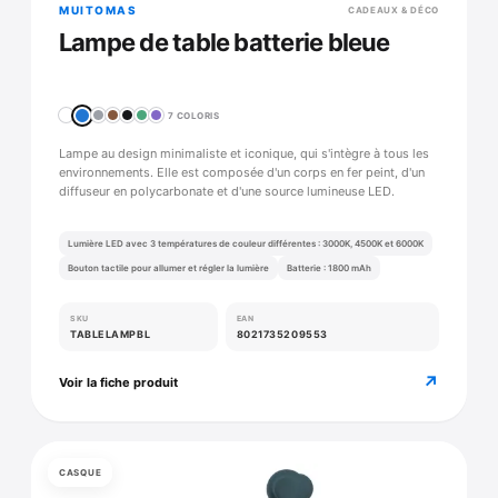
MUITOMAS
CADEAUX & DÉCO
Lampe de table batterie bleue
7 COLORIS
Lampe au design minimaliste et iconique, qui s'intègre à tous les
environnements. Elle est composée d'un corps en fer peint, d'un
diffuseur en polycarbonate et d'une source lumineuse LED.
Lumière LED avec 3 températures de couleur différentes : 3000K, 4500K et 6000K
Bouton tactile pour allumer et régler la lumière
Batterie : 1800 mAh
SKU
EAN
TABLELAMPBL
8021735209553
↗
Voir la fiche produit
CASQUE