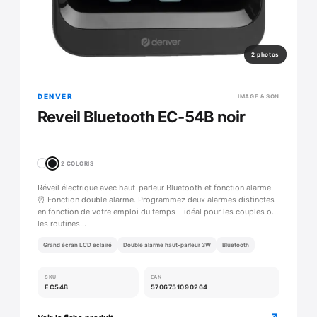
2 photos
DENVER
IMAGE & SON
Reveil Bluetooth EC-54B noir
2 COLORIS
Réveil électrique avec haut-parleur Bluetooth et fonction alarme.
⏰ Fonction double alarme. Programmez deux alarmes distinctes
en fonction de votre emploi du temps – idéal pour les couples ou
les routines…
Grand écran LCD eclairé
Double alarme haut-parleur 3W
Bluetooth
SKU
EAN
EC54B
5706751090264