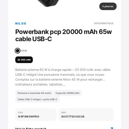
3 photos
NILOX
INFORMATIQUE
Powerbank pcp 20000 mAh 65w
cable USB-C
NOIR
20 000 mAh
Batterie externe 65 W à charge rapide – 20 000 mAh avec câble
USB-C intégré Une puissance maximale, où que vous soyez.
Comptez sur la batterie externe Nilox 65 W pour recharger
ordinateurs portables, tablettes,…
Puissance maximale 65 watts
Capacité 20000 mAh
Câble USB-C intégré + ports USB-C
SKU
EAN
NXPW65WPRO
8431775036338