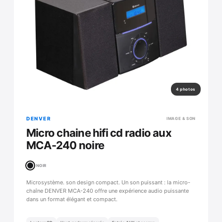
4 photos
DENVER
IMAGE & SON
Micro chaine hifi cd radio aux
MCA-240 noire
NOIR
Microsystème. son design compact. Un son puissant : la micro-
chaîne DENVER MCA-240 offre une expérience audio puissante
dans un format élégant et compact.