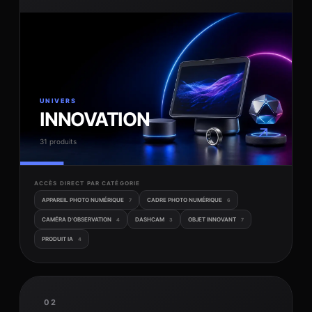
UNIVERS
INNOVATION
↗
31 produits
ACCÈS DIRECT PAR CATÉGORIE
APPAREIL PHOTO NUMÉRIQUE
CADRE PHOTO NUMÉRIQUE
7
6
CAMÉRA D'OBSERVATION
DASHCAM
OBJET INNOVANT
4
3
7
PRODUIT IA
4
02