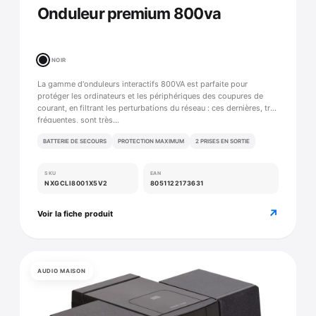
Onduleur premium 800va
NOIR
La gamme d'onduleurs interactifs 800VA est parfaite pour
protéger les ordinateurs et les périphériques des coupures de
courant, en filtrant les perturbations du réseau : ces dernières, très
fréquentes, sont très…
BATTERIE DE SECOURS
PROTECTION MAXIMUM
2 PRISES EN SORTIE
SKU
EAN
NXGCLI8001X5V2
8051122173631
↗
Voir la fiche produit
AUDIO MAISON