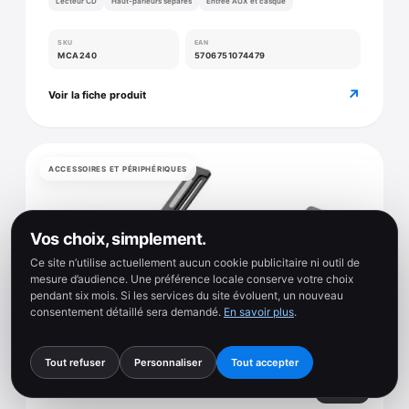
Lecteur CD
Haut-parleurs séparés
Entrée AUX et casque
SKU
EAN
MCA240
5706751074479
↗
Voir la fiche produit
ACCESSOIRES ET PÉRIPHÉRIQUES
Vos choix, simplement.
Ce site n’utilise actuellement aucun cookie publicitaire ni outil de
mesure d’audience. Une préférence locale conserve votre choix
pendant six mois. Si les services du site évoluent, un nouveau
consentement détaillé sera demandé.
En savoir plus
.
Tout refuser
Personnaliser
Tout accepter
3 photos