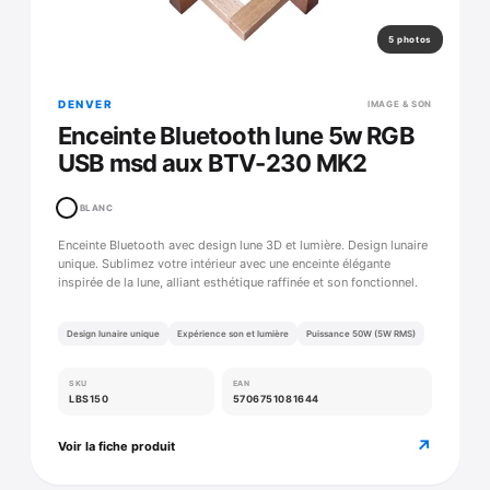
5 photos
DENVER
IMAGE & SON
Enceinte Bluetooth lune 5w RGB
USB msd aux BTV-230 MK2
BLANC
Enceinte Bluetooth avec design lune 3D et lumière. Design lunaire
unique. Sublimez votre intérieur avec une enceinte élégante
inspirée de la lune, alliant esthétique raffinée et son fonctionnel.
Design lunaire unique
Expérience son et lumière
Puissance 50W (5W RMS)
SKU
EAN
LBS150
5706751081644
↗
Voir la fiche produit