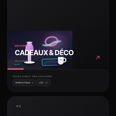
UNIVERS
CADEAUX & DÉCO
↗
48 produits
ACCÈS DIRECT PAR CATÉGORIE
BUREAUTIQUE
LED
4
44
03