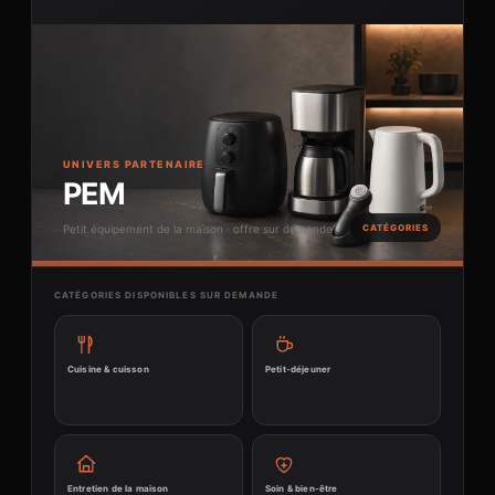
UNIVERS PARTENAIRE
PEM
Petit équipement de la maison · offre sur demande
CATÉGORIES
CATÉGORIES DISPONIBLES SUR DEMANDE
Cuisine & cuisson
Petit-déjeuner
Entretien de la maison
Soin & bien-être