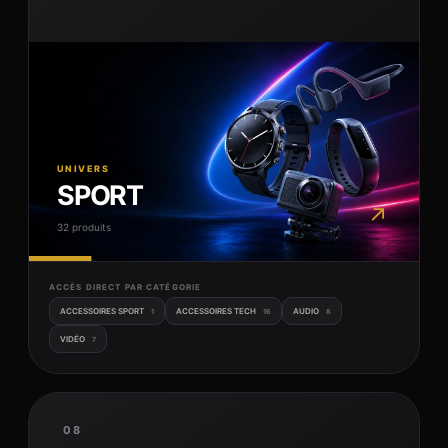
UNIVERS
SPORT
↗
32 produits
ACCÈS DIRECT PAR CATÉGORIE
ACCESSOIRES SPORT
ACCESSOIRES TECH
AUDIO
1
16
8
VIDÉO
7
08