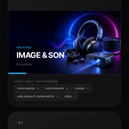
UNIVERS
IMAGE & SON
↗
81 produits
ACCÈS DIRECT PAR CATÉGORIE
AUDIO MAISON
AUDIO NOMADE
CASQUE
23
24
17
HORLOGERIE ET STATION MÉTÉO
VIDÉO
12
5
07