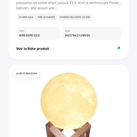
puissance de sortie allant jusqu'à 22,5 W et la technologie Power
Delivery, elle assure une…
20 000 mAh
PRÉ CHARGÉE
POWER DELIVERY 22,5W
SKU
EAN
BPB20PD22G
8427542139555
↗
Voir la fiche produit
AUDIO MAISON