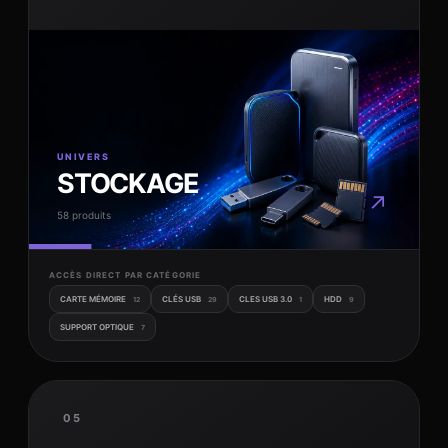
UNIVERS
STOCKAGE
↗
58 produits
ACCÈS DIRECT PAR CATÉGORIE
CARTE MÉMOIRE
CLÉS USB
CLES USB 3.0
HDD
12
29
1
9
SUPPORT OPTIQUE
7
05