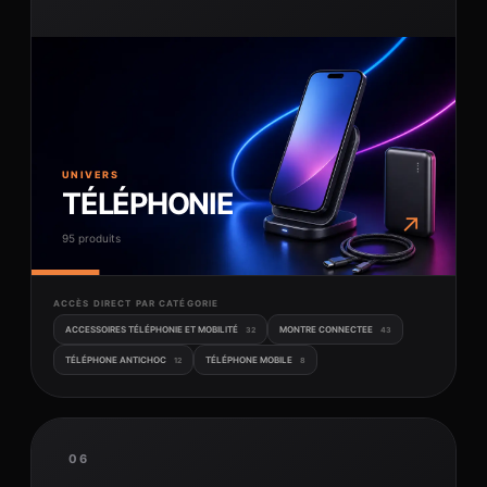
UNIVERS
TÉLÉPHONIE
↗
95 produits
ACCÈS DIRECT PAR CATÉGORIE
ACCESSOIRES TÉLÉPHONIE ET MOBILITÉ
MONTRE CONNECTEE
32
43
TÉLÉPHONE ANTICHOC
TÉLÉPHONE MOBILE
12
8
06