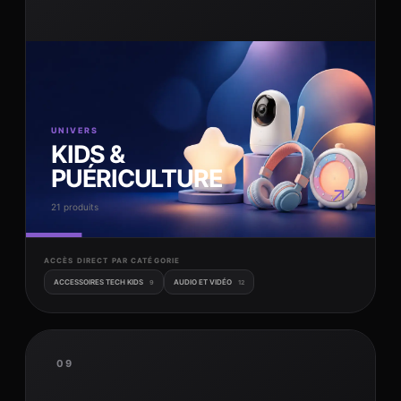
UNIVERS
KIDS &
PUÉRICULTURE
↗
21 produits
ACCÈS DIRECT PAR CATÉGORIE
ACCESSOIRES TECH KIDS
AUDIO ET VIDÉO
9
12
09