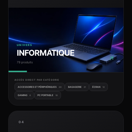
UNIVERS
INFORMATIQUE
↗
79 produits
ACCÈS DIRECT PAR CATÉGORIE
ACCESSOIRES ET PÉRIPHÉRIQUES
BAGAGERIE
ÉCRAN
30
21
12
GAMING
PC PORTABLE
6
10
04