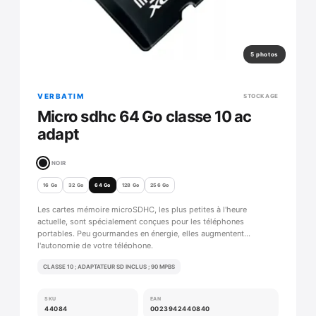
5 photos
VERBATIM
STOCKAGE
Micro sdhc 64 Go classe 10 ac
adapt
NOIR
16 Go
32 Go
64 Go
128 Go
256 Go
Les cartes mémoire microSDHC, les plus petites à l'heure
actuelle, sont spécialement conçues pour les téléphones
portables. Peu gourmandes en énergie, elles augmentent
l'autonomie de votre téléphone.
CLASSE 10 ; ADAPTATEUR SD INCLUS ; 90 MPBS
SKU
EAN
44084
0023942440840