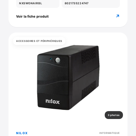
NXSWONAIRBL
8021735224747
↗
Voir la fiche produit
ACCESSOIRES ET PÉRIPHÉRIQUES
3 photos
NILOX
INFORMATIQUE