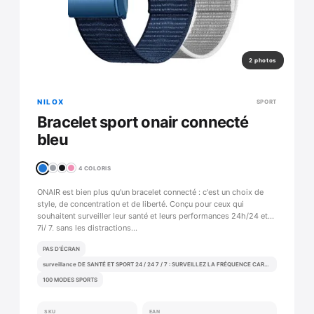
2 photos
NILOX
SPORT
Bracelet sport onair connecté
bleu
4 COLORIS
ONAIR est bien plus qu'un bracelet connecté : c'est un choix de
style, de concentration et de liberté. Conçu pour ceux qui
souhaitent surveiller leur santé et leurs performances 24h/24 et
7j/ 7, sans les distractions…
PAS D’ÉCRAN
surveillance DE SANTÉ ET SPORT 24 / 24 7 / 7 : SURVEILLEZ LA FRÉQUENCE CARDIAQUE, LA VRC, LA SPO2, LA PRESSION ARTÉRIELLE ET LA TEMPÉRATURE CORPORELLE EN CONTINU.
100 MODES SPORTS
SKU
EAN