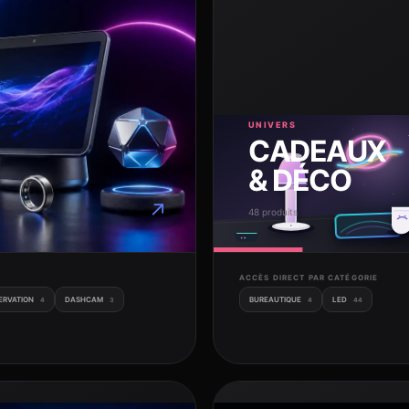
UNIVERS
CADEAUX
& DÉCO
↗
48 produits
ACCÈS DIRECT PAR CATÉGORIE
ERVATION
DASHCAM
BUREAUTIQUE
LED
4
3
4
44