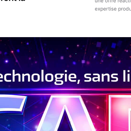
une offre réac
expertise produ