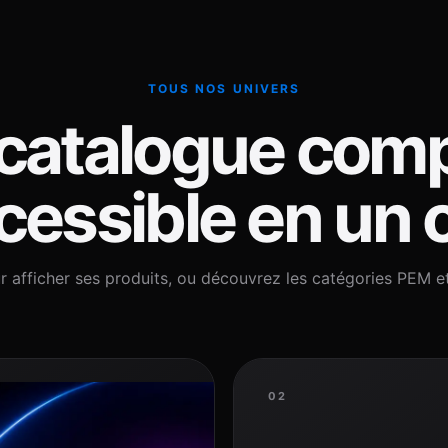
TOUS NOS UNIVERS
catalogue comp
essible en un c
r afficher ses produits, ou découvrez les catégories PEM e
02