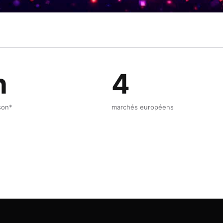
h
4
ison*
marchés européens