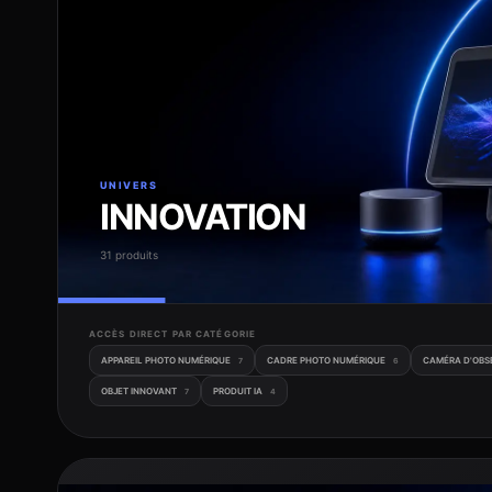
UNIVERS
INNOVATION
31 produits
ACCÈS DIRECT PAR CATÉGORIE
APPAREIL PHOTO NUMÉRIQUE
CADRE PHOTO NUMÉRIQUE
CAMÉRA D'OBS
7
6
OBJET INNOVANT
PRODUIT IA
7
4